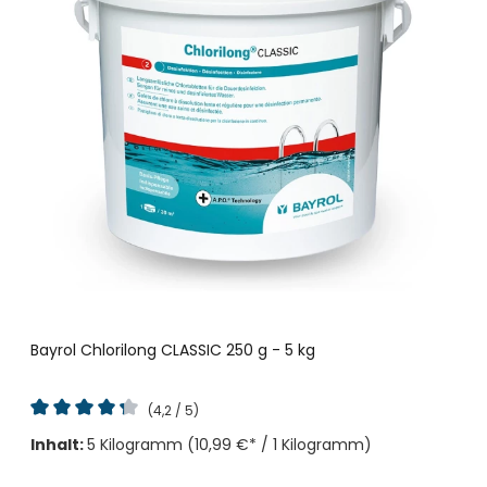
Bayrol Chlorilong CLASSIC 250 g - 5 kg
(4,2 / 5)
Durchschnittliche Bewertung von 4.1 von 5 Sternen
Inhalt:
5 Kilogramm
(10,99 €* / 1 Kilogramm)