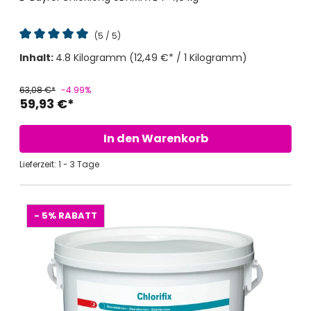
(5 / 5)
Durchschnittliche Bewertung von 5 von 5 Sternen
Inhalt:
4.8 Kilogramm
(12,49 €* / 1 Kilogramm)
63,08 €*
-4.99%
59,93 €*
In den Warenkorb
Lieferzeit: 1 - 3 Tage
- 5%
RABATT