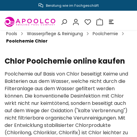
Beratung wie im Fachgeschäft
Poolprojekte zum Selber bauen
inhalt springen
Pools
Wasserpflege & Reinigung
Poolchemie
Poolchemie Chlor
Chlor Poolchemie online kaufen
Poolchemie auf Basis von Chlor beseitigt Keime und
Bakterien aus dem Wasser, welche nicht durch die
Filteranlage aus dem Wasser gefiltert werden
können. Die konventionelle Desinfektion mit Chlor
wirkt nicht nur keimtötend, sondern beseitigt auch
auf dem Wege der Oxidation ("kalte Verbrennung")
nicht filtrierbare organische Verunreinigungen. Mit
der Entwicklung stabilisierter Chlorprodukte
(Chlorilong, Chloriklar, Chlorifix) ist Chlor leichter zu