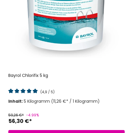
Bayrol Chlorifix 5 kg
(4,9 / 5)
Durchschnittliche Bewertung von 4.9 von 5 Sternen
Inhalt:
5 Kilogramm
(11,26 €* / 1 Kilogramm)
59,26 €*
-4.99%
56,30 €*