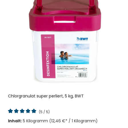
Chlorgranulat super perliert, 5 kg, BWT
(5 / 5)
Durchschnittliche Bewertung von 5 von 5 Sternen
Inhalt:
5 Kilogramm
(12,46 €* / 1 Kilogramm)