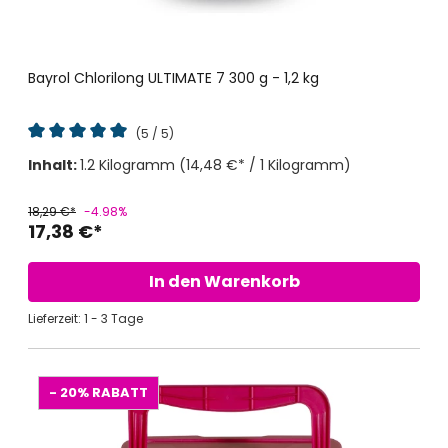
Bayrol Chlorilong ULTIMATE 7 300 g - 1,2 kg
(5 / 5)
Durchschnittliche Bewertung von 5 von 5 Sternen
Inhalt:
1.2 Kilogramm
(14,48 €* / 1 Kilogramm)
18,29 €*
-4.98%
17,38 €*
In den Warenkorb
Lieferzeit: 1 - 3 Tage
- 20%
RABATT