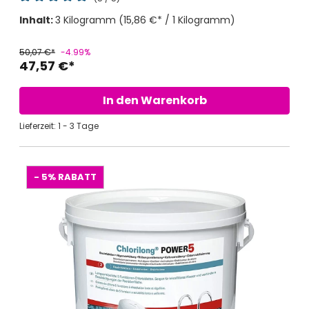
Durchschnittliche Bewertung von 5 von 5 Sternen
Inhalt:
3 Kilogramm
(15,86 €* / 1 Kilogramm)
50,07 €*
-4.99%
47,57 €*
In den Warenkorb
Lieferzeit: 1 - 3 Tage
- 5%
RABATT