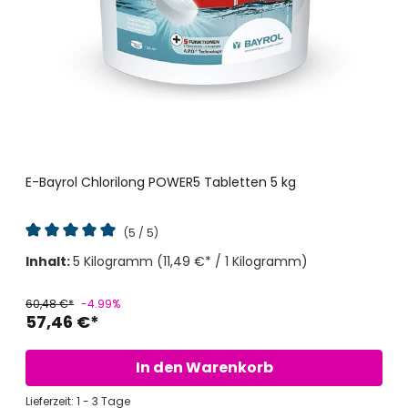
E-Bayrol Chlorilong POWER5 Tabletten 5 kg
(5 / 5)
Durchschnittliche Bewertung von 5 von 5 Sternen
Inhalt:
5 Kilogramm
(11,49 €* / 1 Kilogramm)
60,48 €*
-4.99%
57,46 €*
In den Warenkorb
Lieferzeit: 1 - 3 Tage