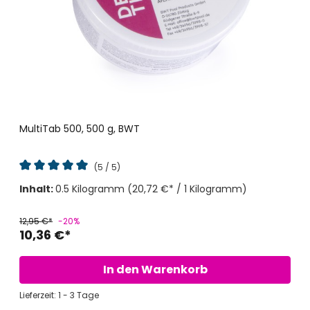
MultiTab 500, 500 g, BWT
(5 / 5)
Durchschnittliche Bewertung von 5 von 5 Sternen
Inhalt:
0.5 Kilogramm
(20,72 €* / 1 Kilogramm)
12,95 €*
-20%
10,36 €*
In den Warenkorb
Lieferzeit: 1 - 3 Tage