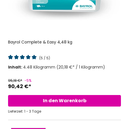
Bayrol Complete & Easy 4,48 kg
(5 / 5)
Durchschnittliche Bewertung von 5 von 5 Sternen
Inhalt:
4.48 Kilogramm
(20,18 €* / 1 Kilogramm)
95,18 €*
-5%
90,42 €*
In den Warenkorb
Lieferzeit: 1 - 3 Tage