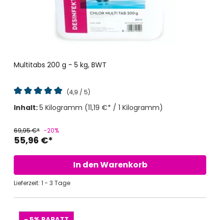
Multitabs 200 g - 5 kg, BWT
(4,9 / 5)
Durchschnittliche Bewertung von 4.8 von 5 Sternen
Inhalt:
5 Kilogramm
(11,19 €* / 1 Kilogramm)
69,95 €*
-20%
55,96 €*
In den Warenkorb
Lieferzeit: 1 - 3 Tage
- 5%
RABATT