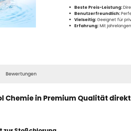
Beste Preis-Leistung:
Dir
Benutzerfreundlich:
Perf
Vielseitig:
Geeignet für pri
Erfahrung:
Mit jahrelange
Bewertungen
ol Chemie in Premium Qualität direk
at zur Stoßchlorung