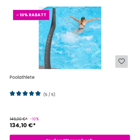
- 10%
RABATT
Poolathlete
(5 / 5)
Durchschnittliche Bewertung von 5 von 5 Sternen
149,00 €*
-10%
134,10 €*