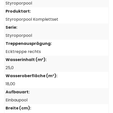
Styroporpool
Produktart:
9 Stück
Styroporpool Komplettset
Klemmprofilleiste, PVC, hung, gerade, 2 lfm
Artikel-Nr.: PR1820150
Serie:
Styroporpool
Treppenausprägung:
Ecktreppe rechts
5 Stück
Wasserinhalt (m³):
Kantenschutz / Schutzecke für Treppen, 1,5
m Stange
25,0
Artikel-Nr.: PR3370400
Wasseroberfläche (m²):
18,00
Aufbauart:
3 Stück
Einbaupool
Sprühkleber für Vlies, 400 ml
Artikel-Nr.: BE107218
Breite (cm):