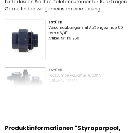
hinterlassen Sie Ihre Telefonnummer für Rückfragen.
Gerne finden wir gemeinsam eine Lösung.
1 Stück
Verschraubungen mit Außengewinde, 50
mm x 6/4"
Artikel-Nr.: P61260
1 Stück
Poolpumpe AquaPlus 8, 230 V
Artikel-Nr.: 22252
20 Stück
Styroporstein-Endschuber (2er Set)
Artikel-Nr.: P32021
Produktinformationen "Styroporpool,