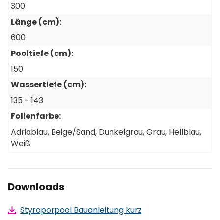
300
Länge (cm):
600
1 Stück
Pooltiefe (cm):
Fittingbox 50mm Verrohrung (Hauptset)
Artikel-Nr.: SW12281
150
Wassertiefe (cm):
135 - 143
Folienfarbe:
1 Stück
Adriablau
, Beige/Sand
, Dunkelgrau
, Grau
, Hellblau
,
Flexschlauch Ø 50 mm, Rolle 12 lfm. -
Weiß
Styroporpoolverrohrungen
Artikel-Nr.: SW12282
Downloads
1 Stück
Styroporpool Bauanleitung kurz
Bodenablauf Pool Premium, Ø 270 mm, BWT,