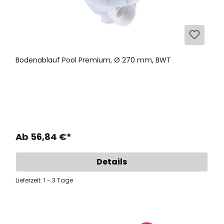
2 Stück
Liner Lock Kederleiste für Klemmprofilleiste
und Poolfolie STRONG 6 mm, sand, 1 lfm
Artikel-Nr.: P1820955
Bodenablauf Pool Premium, Ø 270 mm, BWT
1 Stück
Vliesrolle 200 g / 100 m² (1 Rolle)
Artikel-Nr.: PR1821670
Ab 56,84 €*
Details
Lieferzeit: 1 - 3 Tage