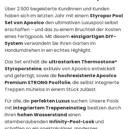
Über 2.500 begeisterte Kundinnen und Kunden
haben sich im letzten Jahr mit einem
Styropor Pool
Set von Apoolco
den ultimativen Luxuspool selbst
erschaffen – und das zu einem Bruchteil der Kosten
eines Fertigpools. Mit diesem
einzigartigen DIY-
System
verwandeln Sie Ihren Garten im
Handumdrehen in ein echtes Highlight.
Das Set enthält die
ultrastarken Thermostone®
Styroporsteine
, exklusiv von Apoolco entwickelt
und gefertigt, sowie die
hochresistente Apoolco
Premium STRONG Poolfolie
, die selbst integrierte
Treppen mühelos in einem Stück zulässt.
Für alle, die
perfekten Luxus
suchen: Unsere Pools
mit
integriertem Treppeneinstieg
besitzen durch
ihren
hohen Wasserstand
einen
atemberaubenden
Infinity-Pool-Look
und
schaffen so ein spektakuläres, modernes