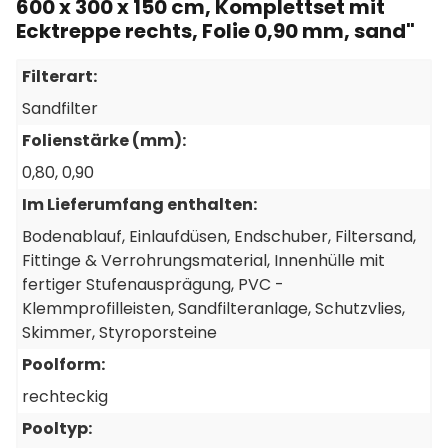
600 x 300 x 150 cm, Komplettset mit
Ecktreppe rechts, Folie 0,90 mm, sand"
116 Stück
Filterart:
Styroporstein Thermostone®, einzeln (P25)
Sandfilter
Artikel-Nr.: P32020
Folienstärke (mm):
0,80
, 0,90
Im Lieferumfang enthalten:
9 Stück
Bodenablauf
, Einlaufdüsen
, Endschuber
, Filtersand
,
PVC Hartrohr 50mm, 1 m Länge
Fittinge & Verrohrungsmaterial
, Innenhülle mit
Artikel-Nr.: P61635
fertiger Stufenausprägung
, PVC -
Klemmprofilleisten
, Sandfilteranlage
, Schutzvlies
,
Skimmer
, Styroporsteine
2 Stück
Poolform:
Filtersand Körnung 0,4 - 0,8 mm, 25kg Sack
Artikel-Nr.: P20200
rechteckig
Pooltyp: