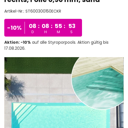
Artikel-Nr.:
ST600300150ECKR
08
:
08
:
55
:
51
-10%
D
H
M
S
Aktion: -10%
auf alle Styroporpools. Aktion gültig bis
17.08.2026.