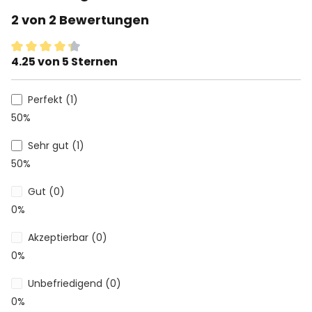
2 von 2 Bewertungen
4.25 von 5 Sternen
Durchschnittliche Bewertung von 4.2 von 5 Sternen
Perfekt (1)
50%
Sehr gut (1)
50%
Gut (0)
0%
Akzeptierbar (0)
0%
Unbefriedigend (0)
0%