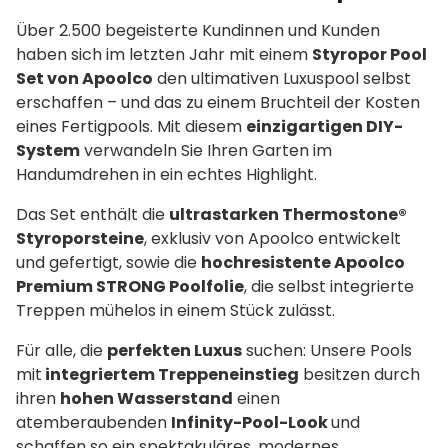
Über 2.500 begeisterte Kundinnen und Kunden
haben sich im letzten Jahr mit einem
Styropor Pool
Set von Apoolco
den ultimativen Luxuspool selbst
erschaffen – und das zu einem Bruchteil der Kosten
eines Fertigpools. Mit diesem
einzigartigen DIY-
System
verwandeln Sie Ihren Garten im
Handumdrehen in ein echtes Highlight.
Das Set enthält die
ultrastarken Thermostone®
Styroporsteine
, exklusiv von Apoolco entwickelt
und gefertigt, sowie die
hochresistente Apoolco
Premium STRONG Poolfolie
, die selbst integrierte
Treppen mühelos in einem Stück zulässt.
Für alle, die
perfekten Luxus
suchen: Unsere Pools
mit
integriertem Treppeneinstieg
besitzen durch
ihren
hohen Wasserstand
einen
atemberaubenden
Infinity-Pool-Look
und
schaffen so ein spektakuläres, modernes