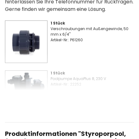
hinterlassen Sie Ihre Telefonnummer für Rückfragen.
Gerne finden wir gemeinsam eine Lösung.
1 Stück
Verschraubungen mit Außengewinde, 50
mm x 6/4"
Artikel-Nr.: P61260
1 Stück
Poolpumpe AquaPlus 8, 230 V
Artikel-Nr.: 22252
20 Stück
Styroporstein-Endschuber (2er Set)
Artikel-Nr.: P32021
Produktinformationen "Styroporpool,