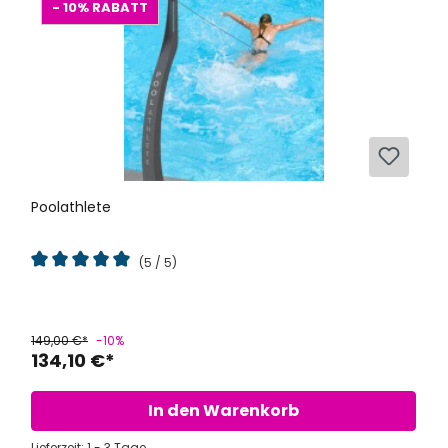
- 10%
RABATT
Poolathlete
(5 / 5)
Durchschnittliche Bewertung von 5 von 5 Sternen
149,00 €*
-10%
134,10 €*
In den Warenkorb
Lieferzeit: 1 - 3 Tage