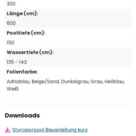
300
Länge (cm):
600
1 Stück
Pooltiefe (cm):
Fittingbox 50mm Verrohrung (Hauptset)
Artikel-Nr.: SW12281
150
Wassertiefe (cm):
135 - 143
Folienfarbe:
1 Stück
Adriablau
, Beige/Sand
, Dunkelgrau
, Grau
, Hellblau
,
Flexschlauch Ø 50 mm, Rolle 12 lfm. -
Weiß
Styroporpoolverrohrungen
Artikel-Nr.: SW12282
Downloads
1 Stück
Styroporpool Bauanleitung kurz
Bodenablauf Pool Premium, Ø 270 mm, BWT,