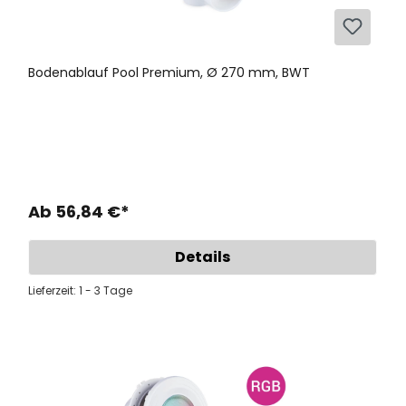
2 Stück
Liner Lock Kederleiste für Klemmprofilleiste
Bodenablauf Pool Premium, Ø 270 mm, BWT
und Poolfolie STRONG 6 mm, hellgrau, 1 lfm
Artikel-Nr.: P1820958
1 Stück
Vliesrolle 200 g / 100 m² (1 Rolle)
Ab 56,84 €*
Artikel-Nr.: PR1821670
Details
Lieferzeit: 1 - 3 Tage