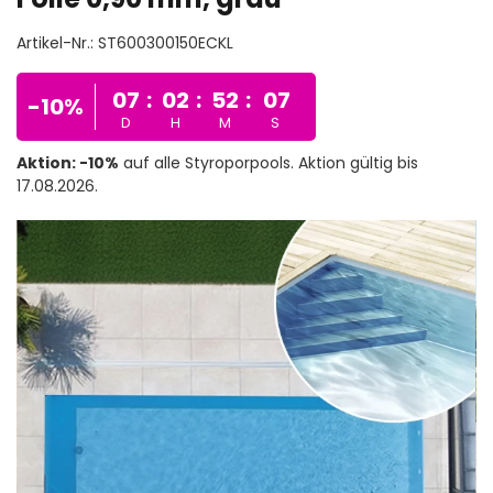
Artikel-Nr.:
ST600300150ECKL
07
:
02
:
52
:
05
-10%
D
H
M
S
Aktion: -10%
auf alle Styroporpools. Aktion gültig bis
17.08.2026.