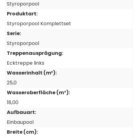
Styroporpool
Produktart:
9 Stück
Styroporpool Komplettset
Klemmprofilleiste, PVC, hung, gerade, 2 lfm
Artikel-Nr.: PR1820150
Serie:
Styroporpool
Treppenausprägung:
Ecktreppe links
5 Stück
Wasserinhalt (m³):
Kantenschutz / Schutzecke für Treppen, 1,5
m Stange
25,0
Artikel-Nr.: PR3370400
Wasseroberfläche (m²):
18,00
Aufbauart:
3 Stück
Einbaupool
Sprühkleber für Vlies, 400 ml
Artikel-Nr.: BE107218
Breite (cm):