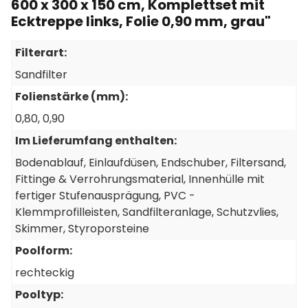
600 x 300 x 150 cm, Komplettset mit
Ecktreppe links, Folie 0,90 mm, grau"
116 Stück
Filterart:
Styroporstein Thermostone®, einzeln (P25)
Sandfilter
Artikel-Nr.: P32020
Folienstärke (mm):
0,80
, 0,90
Im Lieferumfang enthalten:
9 Stück
Bodenablauf
, Einlaufdüsen
, Endschuber
, Filtersand
,
PVC Hartrohr 50mm, 1 m Länge
Fittinge & Verrohrungsmaterial
, Innenhülle mit
Artikel-Nr.: P61635
fertiger Stufenausprägung
, PVC -
Klemmprofilleisten
, Sandfilteranlage
, Schutzvlies
,
Skimmer
, Styroporsteine
2 Stück
Poolform:
Filtersand Körnung 0,4 - 0,8 mm, 25kg Sack
Artikel-Nr.: P20200
rechteckig
Pooltyp: