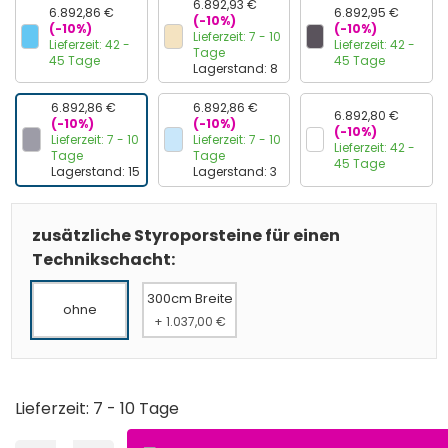
6.892,93 €
6.892,86 €
6.892,95 €
(-10%)
(-10%)
(-10%)
Lieferzeit: 7 - 10
Lieferzeit: 42 -
Lieferzeit: 42 -
Tage
45 Tage
45 Tage
Lagerstand: 8
6.892,86 €
6.892,86 €
6.892,80 €
(-10%)
(-10%)
(-10%)
Lieferzeit: 7 - 10
Lieferzeit: 7 - 10
Lieferzeit: 42 -
Tage
Tage
45 Tage
Lagerstand: 15
Lagerstand: 3
zusätzliche Styroporsteine für einen
Technikschacht:
300cm Breite
ohne
+ 1.037,00 €
Lieferzeit: 7 - 10 Tage
Produkt Anzahl: Gib den gewünschten Wert ein oder ben