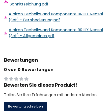
Schnittzeichung.pdf
Albixon Technikwand Komponente BRILIX Neosal
(Set) - Fernbedienung.pdf
Albixon Technikwand Komponente BRILIX Neosal
(Set) - Allgemeines.pdf
Bewertungen
0 von 0 Bewertungen
Bewerten Sie dieses Produkt!
Durchschnittliche Bewertung von 0 von 5 Sternen
Teilen Sie Ihre Erfahrungen mit anderen Kunden.
Bewertung schreiben