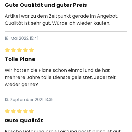
Bewertung mit 5 von 5 Sternen
Gute Qualität und guter Preis
Artikel war zu dem Zeitpunkt gerade im Angebot.
Qualität ist sehr gut. Würde ich wieder kaufen.
18. Mai 2022 15:41
Bewertung mit 5 von 5 Sternen
Tolle Plane
Wir hatten die Plane schon einmal und sie hat
mehrere Jahre tolle Dienste geleistet. Jederzeit
wieder gerne?
13. September 2021 13:35
Bewertung mit 5 von 5 Sternen
Gute Qualität
Rasche Lieferung preis Leistung passt plane ist gut