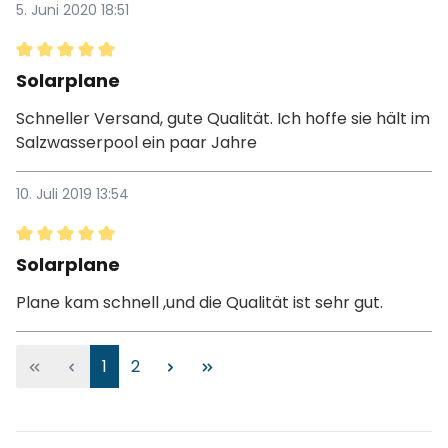
5. Juni 2020 18:51
Bewertung mit 5 von 5 Sternen
Solarplane
Schneller Versand, gute Qualität. Ich hoffe sie hält im
Salzwasserpool ein paar Jahre
10. Juli 2019 13:54
Bewertung mit 5 von 5 Sternen
Solarplane
Plane kam schnell ,und die Qualität ist sehr gut.
1
2