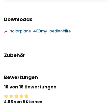
Downloads
solarplane-400my-bedienhilfe
Zubehör
Bewertungen
16 von 16 Bewertungen
4.88 von 5 Sternen
Durchschnittliche Bewertung von 4.8 von 5 Sternen