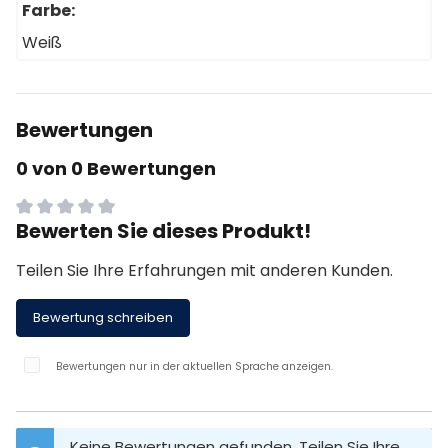
Farbe:
Weiß
Bewertungen
0 von 0 Bewertungen
Bewerten Sie dieses Produkt!
Durchschnittliche Bewertung von 0 von 5 Sternen
Teilen Sie Ihre Erfahrungen mit anderen Kunden.
Bewertung schreiben
Bewertungen nur in der aktuellen Sprache anzeigen.
Keine Bewertungen gefunden. Teilen Sie Ihre