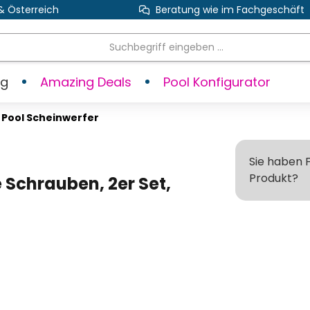
& Österreich
Beratung wie im Fachgeschäft
ng
Amazing Deals
Pool Konfigurator
e Pool Scheinwerfer
Sie haben 
Produkt?
e Schrauben, 2er Set,