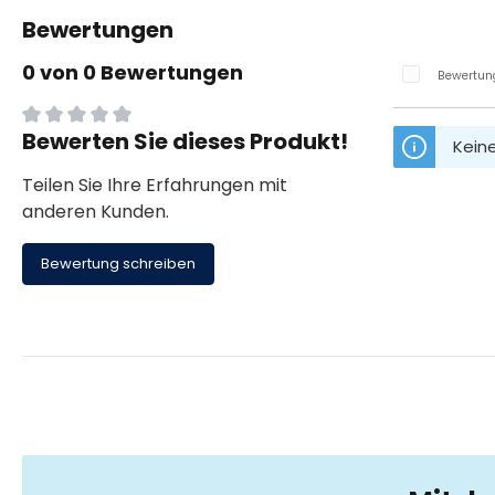
Bewertungen
0 von 0 Bewertungen
Bewertung
Bewerten Sie dieses Produkt!
Durchschnittliche Bewertung von 0 von 5 Sternen
Kein
Teilen Sie Ihre Erfahrungen mit
anderen Kunden.
Bewertung schreiben