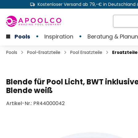
Kostenloser Versand ab 79,-€ in Deutschland 
e springen
Zur Hauptnavigation springen
Pools
Inspiration
Beratung & Planu
Pools
Pool-Ersatzteile
Pool Ersatzteile
Ersatzteil
Blende für Pool Licht, BWT inklusiv
Blende weiß
Artikel-Nr.:
PR44000042