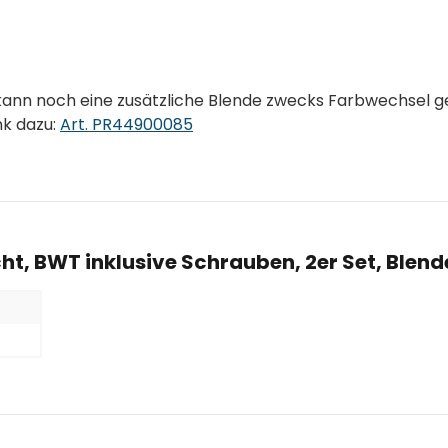
 kann noch eine zusätzliche Blende zwecks Farbwechsel g
nk dazu:
Art. PR44900085
ht, BWT inklusive Schrauben, 2er Set, Blend