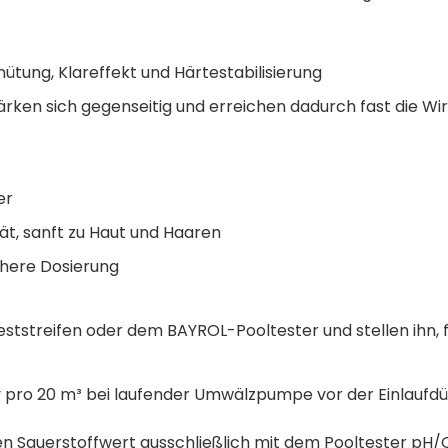
ütung, Klareffekt und Härtestabilisierung
rken sich gegenseitig und erreichen dadurch fast die Wi
er
t, sanft zu Haut und Haaren
ichere Dosierung
streifen oder dem BAYROL-Pooltester und stellen ihn, f
 pro 20 m³ bei laufender Umwälzpumpe vor der Einlaufd
en Sauerstoffwert ausschließlich mit dem Pooltester pH/O