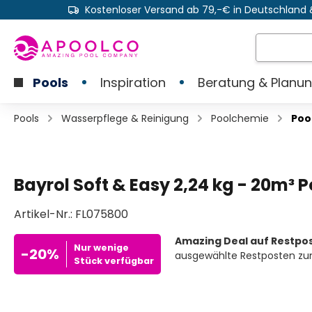
Kostenloser Versand ab 79,-€ in Deutschland 
e springen
Zur Hauptnavigation springen
Pools
Inspiration
Beratung & Planu
Pools
Wasserpflege & Reinigung
Poolchemie
Poo
Bayrol Soft & Easy 2,24 kg - 20m³ P
Artikel-Nr.:
FL075800
Amazing Deal auf Restpo
Nur wenige
-20%
ausgewählte Restposten zu
Stück verfügbar