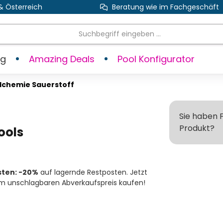
& Österreich
Beratung wie im Fachgeschäft
ng
Amazing Deals
Pool Konfigurator
lchemie Sauerstoff
Sie haben 
Produkt?
ools
sten: -20%
auf lagernde Restposten. Jetzt
m unschlagbaren Abverkaufspreis kaufen!